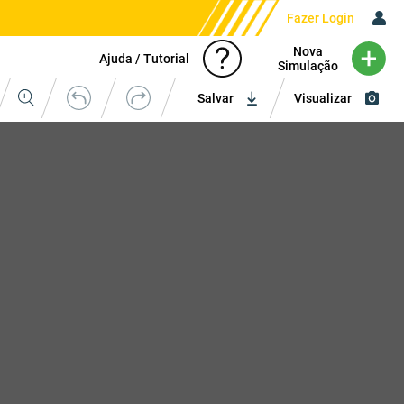
Fazer Login
Nova
Ajuda / Tutorial
Simulação
Salvar
Visualizar
Upload de Imagem
Cores
Cores Camisa
1
2
3
4
5