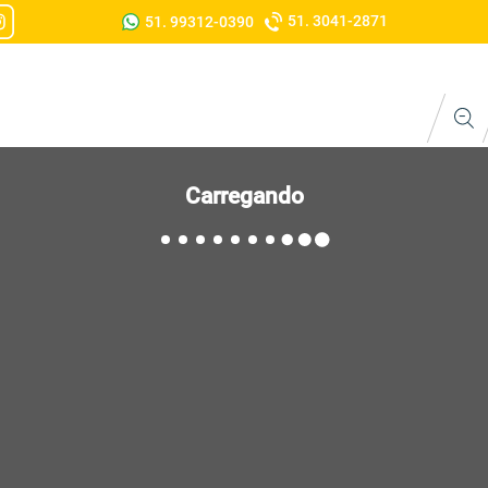
51. 3041-2871
51. 99312-0390
Carregando
Modelos / Estampas
Acabamentos
Nome e Número
Escudo e Patrocínio