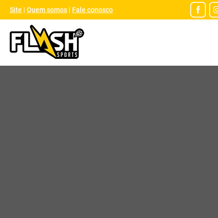
Site
|
Quem somos
|
Fale conosco
Atendimento online
WhatsApp
Modelos / Peças
Peças
Peças Superior
Peças Inferior